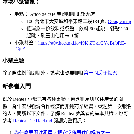
本次小聚資訊：
地點： Artco de cafe 典藏咖啡北教大店
106 台北市大安區和平東路二段134號 /
Google map
低消為一份飲料或餐點，飲料 90 起跳，餐點 150
起跳，刷玉山信用卡 9 折
小聚共筆：
https://g0v.hackmd.io/49KjZTg1QVqBnbRE-
iCpiA
小聚主題
除了照往例的閒聊外，這次也想要聊聊
第一間房子提案
新參者入門
鑑於 Rentea 小聚已有各種累積，包含租屋與居住產業的關
係、為什麼想強調合作經濟而非純商業經營，歡迎第一次報名
的人，閱讀以下文件，了解 Rentea 參與者的基本共識，也可
參考
Rentea Tue Hackmd
閱讀完整資訊：
為什麼要關注租屋，把它當作居住的解方之一