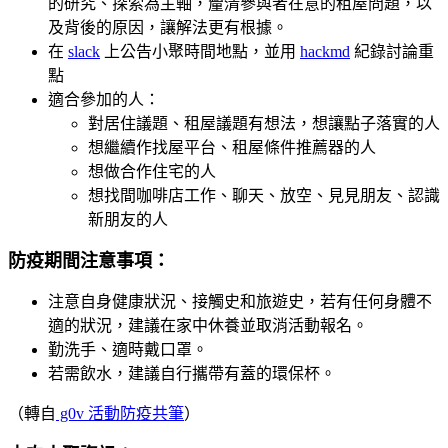
的研究、探索為主軸，釐清參與者在意的租屋問題，以
及背後的原因，讓解法更有根據。
在
slack
上公告小聚時間地點，並用
hackmd
紀錄討論重
點
適合參加的人：
對居住議題、租屋議題有想法，想讓點子落實的人
想繼續作找屋平台、租屋條件推薦器的人
想做合作住宅的人
想找間咖啡店工作、聊天、放空、見見朋友、認識
新朋友的人
防疫期間注意事項：
注意自身健康狀況、接觸史和旅遊史，若有任何身體不
適的狀況，建議在家中休養並取消活動報名。
勤洗手、適時戴口罩。
若需飲水，建議自行攜帶有蓋的環保杯。
（轉自
g0v 活動防疫共筆
）